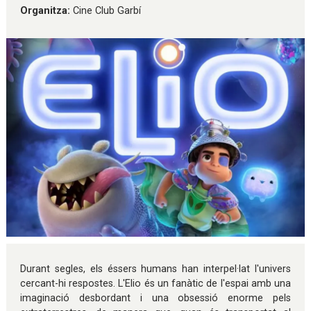
Organitza:
Cine Club Garbí
Diapositiva 1 de 1
Durant segles, els éssers humans han interpel·lat l'univers
cercant-hi respostes. L'Elio és un fanàtic de l'espai amb una
imaginació desbordant i una obsessió enorme pels