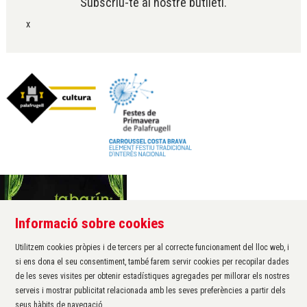
Subscriu-te al nostre butlletí.
x
Informació sobre cookies
Àrea de cultura de l'Ajuntament de Palafrugell
Carrer Santa Margarida, 1
Utilitzem cookies pròpies i de tercers per al correcte funcionament del lloc web, i
17200 Palafrugell
si ens dona el seu consentiment, també farem servir cookies per recopilar dades
972 611 172 ·
cultura@palafrugell.cat
de les seves visites per obtenir estadístiques agregades per millorar els nostres
serveis i mostrar publicitat relacionada amb les seves preferències a partir dels
seus hàbits de navegació.