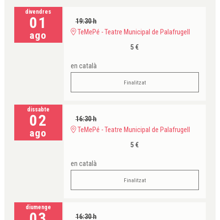
divendres
01
19:30 h
TeMePé - Teatre Municipal de Palafrugell
ago
5 €
en català
Finalitzat
dissabte
02
16:30 h
TeMePé - Teatre Municipal de Palafrugell
ago
5 €
en català
Finalitzat
diumenge
03
16:30 h