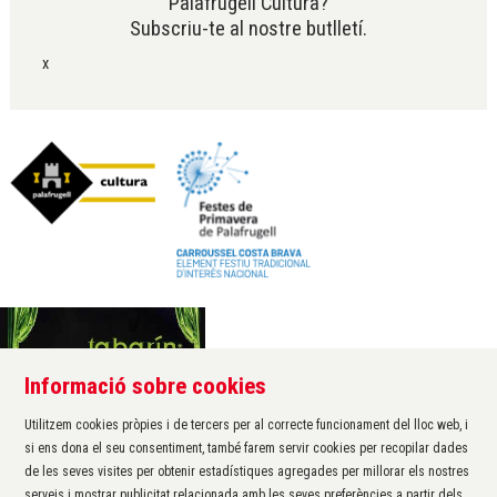
Palafrugell Cultura?
Subscriu-te al nostre butlletí.
x
Informació sobre cookies
Àrea de cultura de l'Ajuntament de Palafrugell
Carrer Santa Margarida, 1
Utilitzem cookies pròpies i de tercers per al correcte funcionament del lloc web, i
17200 Palafrugell
si ens dona el seu consentiment, també farem servir cookies per recopilar dades
972 611 172 ·
cultura@palafrugell.cat
de les seves visites per obtenir estadístiques agregades per millorar els nostres
serveis i mostrar publicitat relacionada amb les seves preferències a partir dels