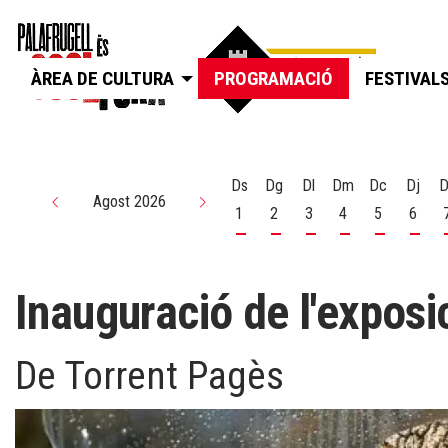
ÀREA DE CULTURA
PROGRAMACIÓ
FESTIVAL
Ds
Dg
Dl
Dm
Dc
Dj
D
Agost 2026
1
2
3
4
5
6
Dissabte 1 d'agost
Diumenge 2 d'agost
Dilluns 3 d'agost
Dimarts 4 d'agos
Dimecres 5
Dijou
Inauguració de l'exposi
De Torrent Pagès