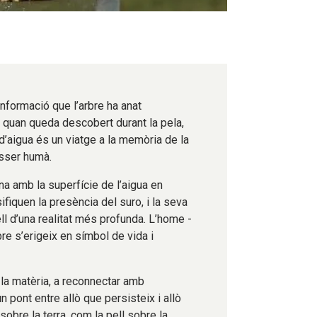
 informació que l’arbre ha anat
a quan queda descobert durant la pela,
d’aigua és un viatge a la memòria de la
ésser humà.
na amb la superfície de l’aigua en
iquen la presència del suro, i la seva
ll d’una realitat més profunda. L’home -
rbre s’erigeix en símbol de vida i
r la matèria, a reconnectar amb
un pont entre allò que persisteix i allò
sobre la terra, com la pell sobre la