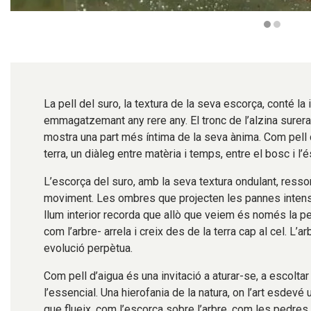
Diapositiva 1 de 2
La pell del suro, la textura de la seva escorça, conté la
emmagatzemant any rere any. El tronc de l’alzina surer
mostra una part més íntima de la seva ànima. Com pell 
terra, un diàleg entre matèria i temps, entre el bosc i l’
L’escorça del suro, amb la seva textura ondulant, resso
moviment. Les ombres que projecten les pannes intensif
llum interior recorda que allò que veiem és només la pe
com l’arbre- arrela i creix des de la terra cap al cel. L’a
evolució perpètua.
Com pell d’aigua és una invitació a aturar-se, a escolta
l’essencial. Una hierofania de la natura, on l’art esdevé 
que flueix, com l’escorça sobre l’arbre, com les pedres 