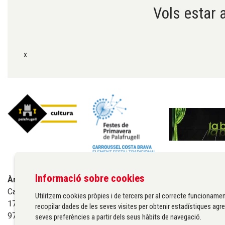
Vols estar a
x
Informació sobre cookies
Àrea de cultura de l'Ajuntament de Palafrugell
Carrer Santa Margarida, 1
Utilitzem cookies pròpies i de tercers per al correcte funcionamen
17200 Palafrugell
recopilar dades de les seves visites per obtenir estadístiques agre
972 611 172 ·
cultura@palafrugell.cat
seves preferències a partir dels seus hàbits de navegació.