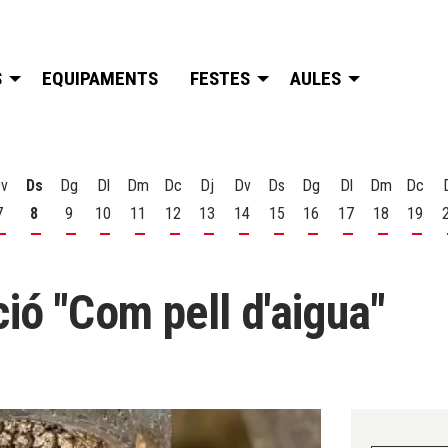
S
EQUIPAMENTS
FESTES
AULES
v
Ds
Dg
Dl
Dm
Dc
Dj
Dv
Ds
Dg
Dl
Dm
Dc
7
8
9
10
11
12
13
14
15
16
17
18
19
t
 d'agost
s 6 d'agost
Divendres 7 d'agost
Dissabte 8 d'agost
Diumenge 9 d'agost
Dilluns 10 d'agost
Dimarts 11 d'agost
Dimecres 12 d'agost
Dijous 13 d'agost
Divendres 14 d'agost
Dissabte 15 d'agost
Diumenge 16 d'agost
Dilluns 17 d'ago
Dimarts 18
Dime
ció "Com pell d'aigua"