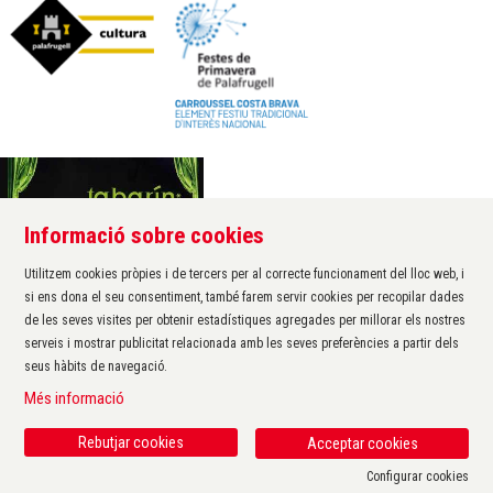
Informació sobre cookies
Àrea de cultura de l'Ajuntament de Palafrugell
Carrer Santa Margarida, 1
Utilitzem cookies pròpies i de tercers per al correcte funcionament del lloc web, i
17200 Palafrugell
si ens dona el seu consentiment, també farem servir cookies per recopilar dades
972 611 172 ·
cultura@palafrugell.cat
de les seves visites per obtenir estadístiques agregades per millorar els nostres
serveis i mostrar publicitat relacionada amb les seves preferències a partir dels
seus hàbits de navegació.
Sitemap
|
Avís Legal
|
Ús de Cookies
|
Contactar
|
Més informació
Protecció de dades
|
Accessibilitat
Rebutjar cookies
Acceptar cookies
Configurar cookies