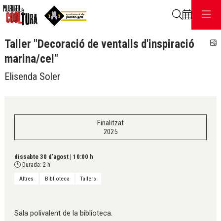
Cerca
Taller "Decoració de ventalls d'inspiració
C
marina/cel"
Elisenda Soler
Finalitzat
2025
dissabte 30 d’agost
|
10:00 h
Durada:
2 h
Altres
Biblioteca
Tallers
Sala polivalent de la biblioteca.