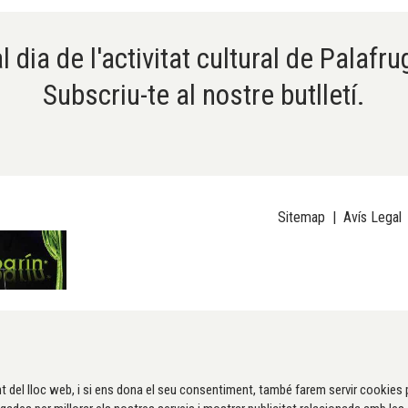
l dia de l'activitat cultural de Palafru
Subscriu-te al nostre butlletí.
Sitemap
|
Avís Legal
t del lloc web, i si ens dona el seu consentiment, també farem servir cookies 