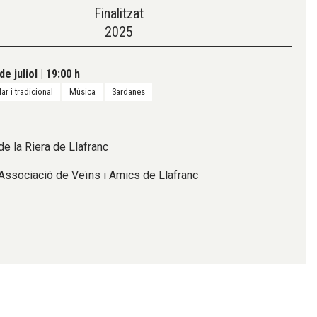
Finalitzat
2025
de juliol
|
19:00 h
ar i tradicional
Música
Sardanes
e la Riera de Llafranc
Associació de Veïns i Amics de Llafranc