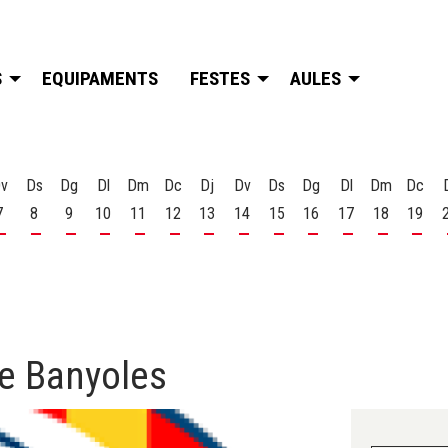
S
EQUIPAMENTS
FESTES
AULES
v
Ds
Dg
Dl
Dm
Dc
Dj
Dv
Ds
Dg
Dl
Dm
Dc
7
8
9
10
11
12
13
14
15
16
17
18
19
t
 d'agost
s 6 d'agost
Divendres 7 d'agost
Dissabte 8 d'agost
Diumenge 9 d'agost
Dilluns 10 d'agost
Dimarts 11 d'agost
Dimecres 12 d'agost
Dijous 13 d'agost
Divendres 14 d'agost
Dissabte 15 d'agost
Diumenge 16 d'agost
Dilluns 17 d'ago
Dimarts 18
Dime
de Banyoles