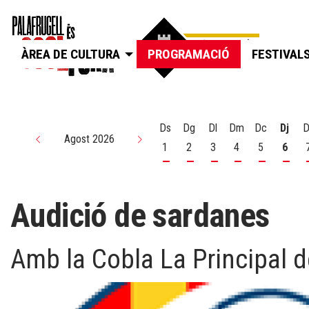
ÀREA DE CULTURA
PROGRAMACIÓ
FESTIVAL
Ds
Dg
Dl
Dm
Dc
Dj
D
Agost 2026
1
2
3
4
5
6
Dissabte 1 d'agost
Diumenge 2 d'agost
Dilluns 3 d'agost
Dimarts 4 d'agos
Dimecres 5
Dijou
Audició de sardanes
Amb la Cobla La Principal 