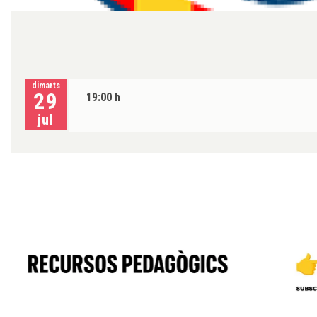
Diapositiva 1 de 1
dimarts
29
19:00 h
jul
Diapositiva 1 de 6