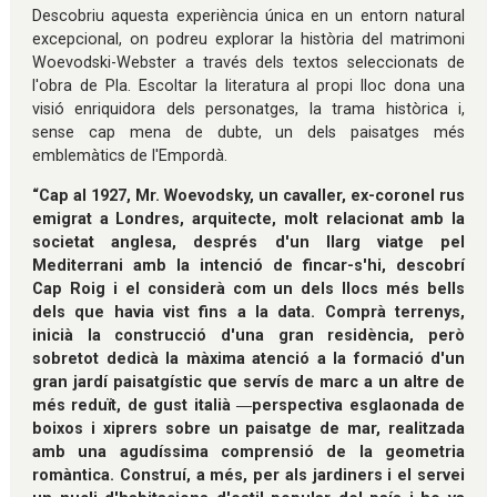
Descobriu aquesta experiència única en un entorn natural
excepcional, on podreu explorar la història del matrimoni
Woevodski-Webster a través dels textos seleccionats de
l'obra de Pla. Escoltar la literatura al propi lloc dona una
visió enriquidora dels personatges, la trama històrica i,
sense cap mena de dubte, un dels paisatges més
emblemàtics de l'Empordà.
“Cap al 1927, Mr. Woevodsky, un cavaller, ex-coronel rus
emigrat a Londres, arquitecte, molt relacionat amb la
societat anglesa, després d'un llarg viatge pel
Mediterrani amb la intenció de fincar-s'hi, descobrí
Cap Roig i el considerà com un dels llocs més bells
dels que havia vist fins a la data. Comprà terrenys,
inicià la construcció d'una gran residència, però
sobretot dedicà la màxima atenció a la formació d'un
gran jardí paisatgístic que servís de marc a un altre de
més reduït, de gust italià ―perspectiva esglaonada de
boixos i xiprers sobre un paisatge de mar, realitzada
amb una agudíssima comprensió de la geometria
romàntica. Construí, a més, per als jardiners i el servei