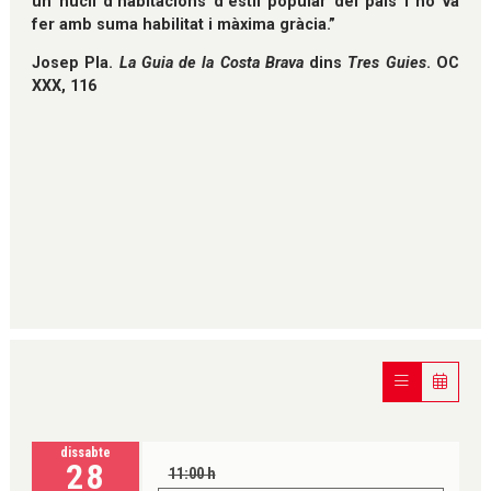
un nucli d'habitacions d'estil popular del país i ho va
fer amb suma habilitat i màxima gràcia.”
Josep Pla.
La Guia de la Costa Brava
dins
Tres Guies
. OC
XXX, 116
dissabte
28
11:00 h