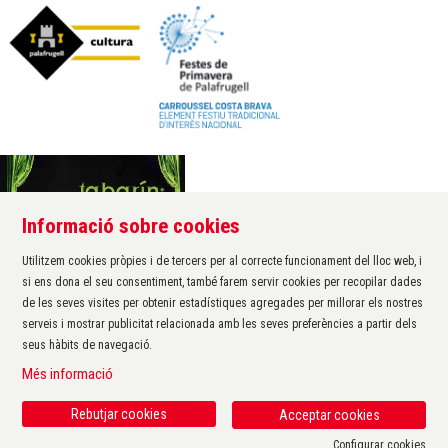
Informació sobre cookies
Àrea de cultura de l'Ajuntament de Palafrugell
Carrer Santa Margarida, 1
Utilitzem cookies pròpies i de tercers per al correcte funcionament del lloc web, i
17200 Palafrugell
si ens dona el seu consentiment, també farem servir cookies per recopilar dades
972 611 172 ·
cultura@palafrugell.cat
de les seves visites per obtenir estadístiques agregades per millorar els nostres
serveis i mostrar publicitat relacionada amb les seves preferències a partir dels
seus hàbits de navegació.
Sitemap
|
Avís Legal
|
Ús de Cookies
|
Contactar
|
Més informació
Protecció de dades
|
Accessibilitat
Rebutjar cookies
Acceptar cookies
Configurar cookies