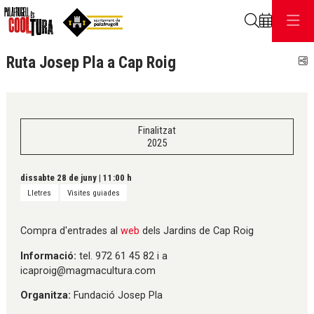
Cerca
Ruta Josep Pla a Cap Roig
C
Finalitzat
2025
dissabte 28 de juny
|
11:00 h
Lletres
Visites guiades
Compra d'entrades al
web
dels Jardins de Cap Roig
Informació:
tel. 972 61 45 82 i a
icaproig@magmacultura.com
Organitza:
Fundació Josep Pla