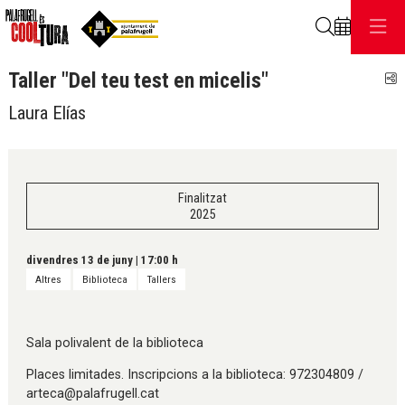
Cerca
Taller "Del teu test en micelis"
C
Laura Elías
Finalitzat
2025
divendres 13 de juny
|
17:00 h
Altres
Biblioteca
Tallers
Sala polivalent de la biblioteca
Places limitades. Inscripcions a la biblioteca: 972304809 /
arteca@palafrugell.cat