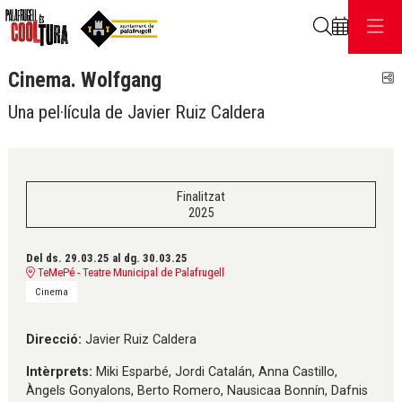
Cerca
Cinema. Wolfgang
C
Una pel·lícula de Javier Ruiz Caldera
Finalitzat
2025
Del ds. 29.03.25
al dg. 30.03.25
TeMePé - Teatre Municipal de Palafrugell
Cinema
Direcció:
Javier Ruiz Caldera
Intèrprets:
Miki Esparbé, Jordi Catalán, Anna Castillo,
Àngels Gonyalons, Berto Romero, Nausicaa Bonnín, Dafnis