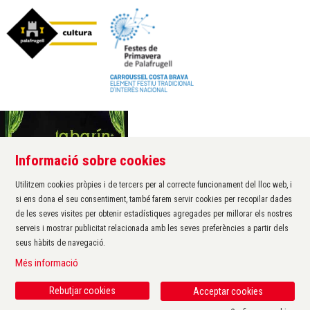
Informació sobre cookies
Àrea de cultura de l'Ajuntament de Palafrugell
Carrer Santa Margarida, 1
Utilitzem cookies pròpies i de tercers per al correcte funcionament del lloc web, i
17200 Palafrugell
si ens dona el seu consentiment, també farem servir cookies per recopilar dades
972 611 172 ·
cultura@palafrugell.cat
de les seves visites per obtenir estadístiques agregades per millorar els nostres
serveis i mostrar publicitat relacionada amb les seves preferències a partir dels
seus hàbits de navegació.
Sitemap
|
Avís Legal
|
Ús de Cookies
|
Contactar
|
Més informació
Protecció de dades
|
Accessibilitat
Rebutjar cookies
Acceptar cookies