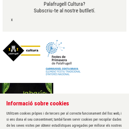
Palafrugell Cultura?
Subscriu-te al nostre butlletí.
x
Informació sobre cookies
Àrea de cultura de l'Ajuntament de Palafrugell
Carrer Santa Margarida, 1
Utilitzem cookies pròpies i de tercers per al correcte funcionament del lloc web, i
17200 Palafrugell
si ens dona el seu consentiment, també farem servir cookies per recopilar dades
972 611 172 ·
cultura@palafrugell.cat
de les seves visites per obtenir estadístiques agregades per millorar els nostres