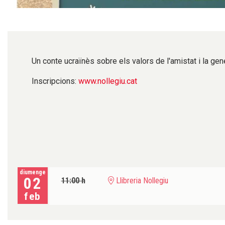
Diapositiva 1 de 1
Un conte ucraïnès sobre els valors de l'amistat i la gene
Inscripcions:
www.nollegiu.cat
diumenge
02
11:00 h
Llibreria Nollegiu
feb