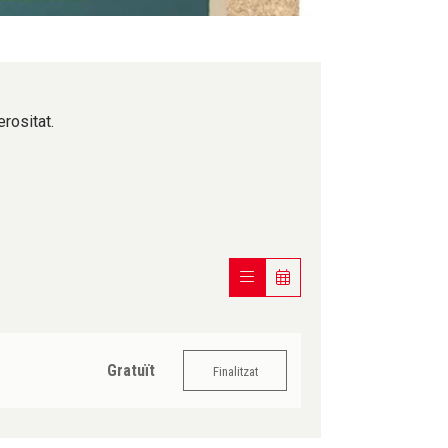
rositat.
Gratuït
Finalitzat