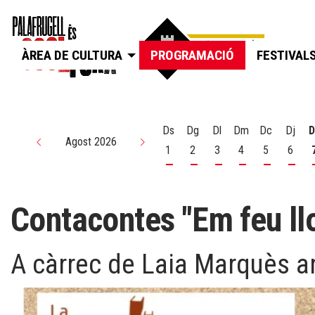
ÀREA DE CULTURA
PROGRAMACIÓ
FESTIVAL
Ds
Dg
Dl
Dm
Dc
Dj
D
Agost 2026
1
2
3
4
5
6
Dissabte 1 d'agost
Diumenge 2 d'agost
Dilluns 3 d'agost
Dimarts 4 d'agos
Dimecres 5
Dijou
Contacontes "Em feu ll
A càrrec de Laia Marquès am