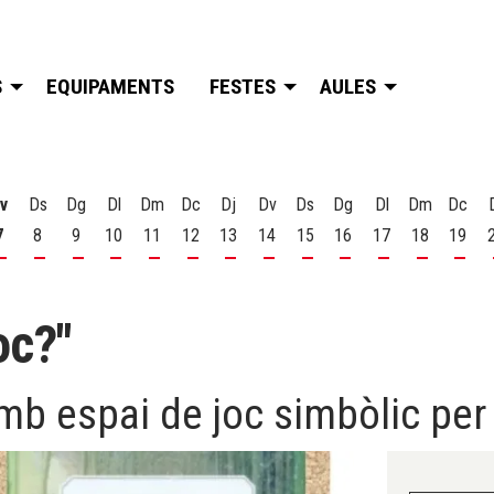
S
EQUIPAMENTS
FESTES
AULES
v
Ds
Dg
Dl
Dm
Dc
Dj
Dv
Ds
Dg
Dl
Dm
Dc
7
8
9
10
11
12
13
14
15
16
17
18
19
t
 d'agost
s 6 d'agost
Divendres 7 d'agost
Dissabte 8 d'agost
Diumenge 9 d'agost
Dilluns 10 d'agost
Dimarts 11 d'agost
Dimecres 12 d'agost
Dijous 13 d'agost
Divendres 14 d'agost
Dissabte 15 d'agost
Diumenge 16 d'agost
Dilluns 17 d'ago
Dimarts 18
Dime
oc?"
b espai de joc simbòlic per 