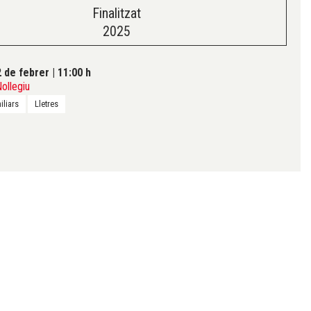
Finalitzat
2025
 de febrer
|
11:00 h
Nollegiu
iliars
Lletres