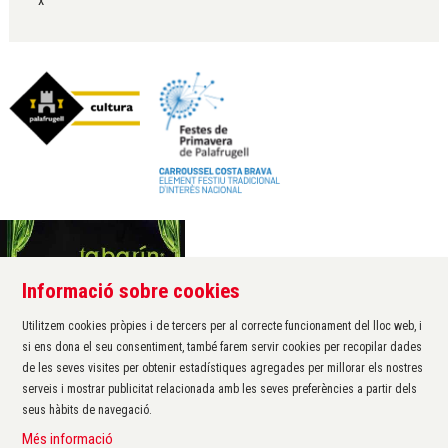
x
Informació sobre cookies
Àrea de cultura de l'Ajuntament de Palafrugell
Carrer Santa Margarida, 1
Utilitzem cookies pròpies i de tercers per al correcte funcionament del lloc web, i
17200 Palafrugell
si ens dona el seu consentiment, també farem servir cookies per recopilar dades
972 611 172 ·
cultura@palafrugell.cat
de les seves visites per obtenir estadístiques agregades per millorar els nostres
serveis i mostrar publicitat relacionada amb les seves preferències a partir dels
seus hàbits de navegació.
Sitemap
|
Avís Legal
|
Ús de Cookies
|
Contactar
|
Més informació