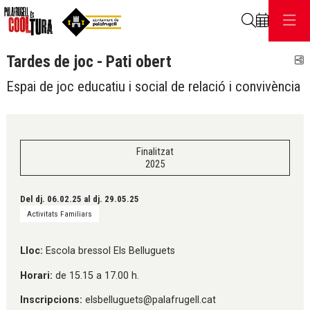
Cerca
Tardes de joc - Pati obert
C
Espai de joc educatiu i social de relació i convivència
Finalitzat
2025
Del dj. 06.02.25
al dj. 29.05.25
Activitats Familiars
Lloc:
Escola bressol Els Belluguets
Horari:
de 15.15 a 17.00 h.
Inscripcions:
elsbelluguets@palafrugell.cat