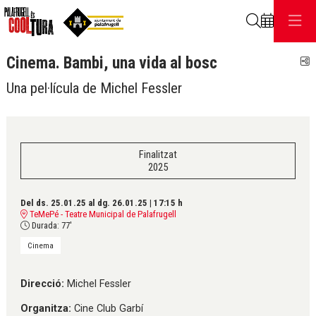
Cerca
Cinema. Bambi, una vida al bosc
C
Una pel·lícula de Michel Fessler
Finalitzat
2025
Del ds. 25.01.25
al dg. 26.01.25
|
17:15 h
TeMePé - Teatre Municipal de Palafrugell
Durada:
77'
Cinema
Direcció:
Michel Fessler
Organitza:
Cine Club Garbí