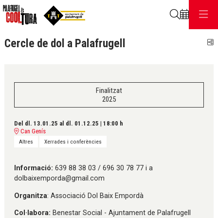
Cerca
Cercle de dol a Palafrugell
C
Finalitzat
2025
Del dl. 13.01.25
al dl. 01.12.25
|
18:00 h
Can Genís
Altres
Xerrades i conferències
Informació:
639 88 38 03 / 696 30 78 77 i a
dolbaixemporda@gmail.com
Organitza
: Associació Dol Baix Empordà
Col·labora:
Benestar Social - Ajuntament de Palafrugell