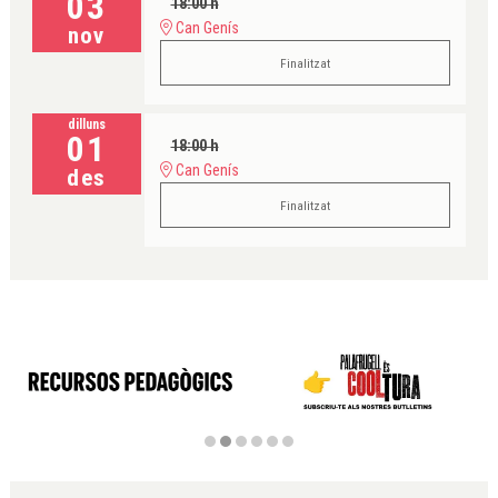
03
18:00 h
Can Genís
nov
Finalitzat
dilluns
01
18:00 h
Can Genís
des
Finalitzat
Diapositiva 2 de 6