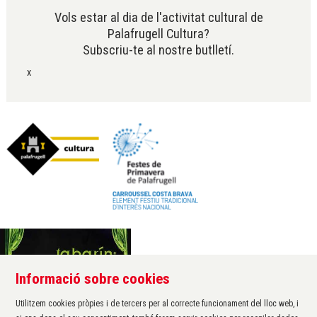
Vols estar al dia de l'activitat cultural de
Palafrugell Cultura?
Subscriu-te al nostre butlletí.
x
Informació sobre cookies
Àrea de cultura de l'Ajuntament de Palafrugell
Carrer Santa Margarida, 1
Utilitzem cookies pròpies i de tercers per al correcte funcionament del lloc web, i
17200 Palafrugell