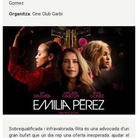
Gomez
Organitza:
Cine Club Garbí
Diapositiva 1 de 1
Sobrequalificada i infravalorada, Rita és una advocada d'un
gran bufet que un dia rep una oferta inesperada: ajudar el