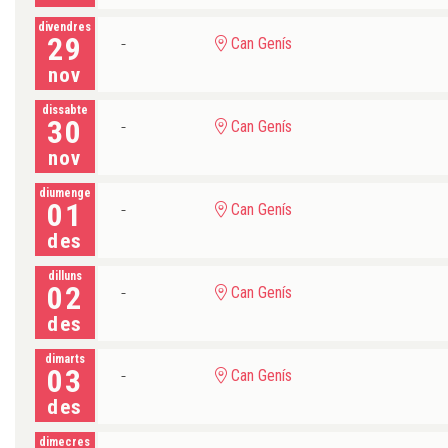
divendres
29
Can Genís
nov
dissabte
30
Can Genís
nov
diumenge
01
Can Genís
des
dilluns
02
Can Genís
des
dimarts
03
Can Genís
des
dimecres