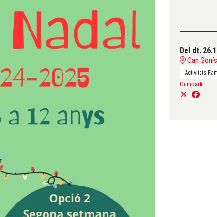
Del dt. 26.
Can Genís
Activitats Fam
Compartir