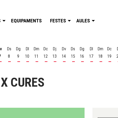
S
EQUIPAMENTS
FESTES
AULES
v
Ds
Dg
Dl
Dm
Dc
Dj
Dv
Ds
Dg
Dl
Dm
Dc
7
8
9
10
11
12
13
14
15
16
17
18
19
t
 d'agost
s 6 d'agost
Divendres 7 d'agost
Dissabte 8 d'agost
Diumenge 9 d'agost
Dilluns 10 d'agost
Dimarts 11 d'agost
Dimecres 12 d'agost
Dijous 13 d'agost
Divendres 14 d'agost
Dissabte 15 d'agost
Diumenge 16 d'agost
Dilluns 17 d'ago
Dimarts 18
Dime
 X CURES