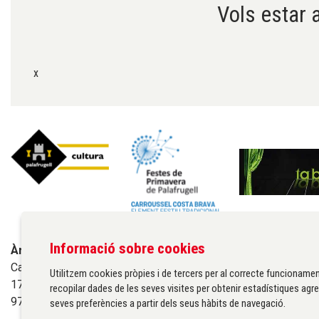
Vols estar a
x
Informació sobre cookies
Àrea de cultura de l'Ajuntament de Palafrugell
Carrer Santa Margarida, 1
Utilitzem cookies pròpies i de tercers per al correcte funcionamen
17200 Palafrugell
recopilar dades de les seves visites per obtenir estadístiques agre
972 611 172 ·
cultura@palafrugell.cat
seves preferències a partir dels seus hàbits de navegació.