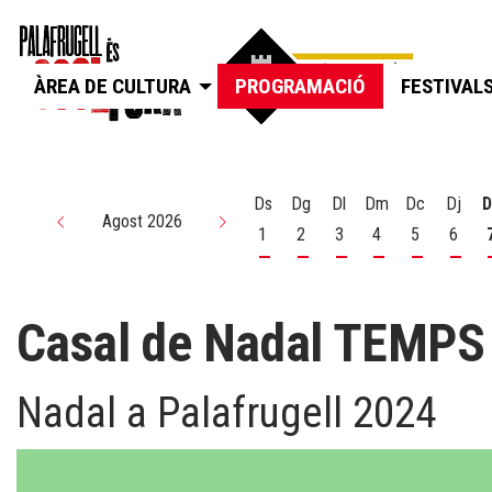
ÀREA DE CULTURA
PROGRAMACIÓ
FESTIVAL
Ds
Dg
Dl
Dm
Dc
Dj
D
Agost 2026
1
2
3
4
5
6
Dissabte 1 d'agost
Diumenge 2 d'agost
Dilluns 3 d'agost
Dimarts 4 d'agos
Dimecres 5
Dijou
Casal de Nadal TEMPS
Nadal a Palafrugell 2024