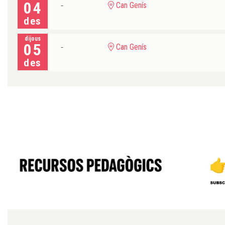
04
Can Genís
des
dijous
05
Can Genís
des
Diapositiva 1 de 6