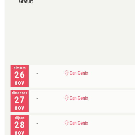
Gratuït.
dimarts
26
Can Genís
nov
dimecres
27
Can Genís
nov
dijous
28
Can Genís
nov