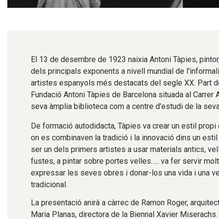
Diapositiva 1 de 1
El 13 de desembre de 1923 naixia Antoni Tàpies, pintor, 
dels principals exponents a nivell mundial de l'informa
artistes espanyols més destacats del segle XX. Part de
Fundació Antoni Tàpies de Barcelona situada al Carrer 
seva àmplia biblioteca com a centre d'estudi de la seva
De formació autodidacta, Tàpies va crear un estil propi 
on es combinaven la tradició i la innovació dins un esti
ser un dels primers artistes a usar materials antics, vell
fustes, a pintar sobre portes velles….. va fer servir mo
expressar les seves obres i donar-los una vida i una 
tradicional.
La presentació anirà a càrrec de Ramon Roger, arquitecte 
Maria Planas, directora de la Biennal Xavier Miserachs.