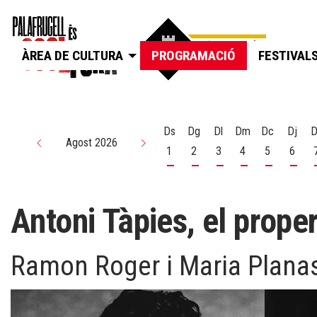
ÀREA DE CULTURA
PROGRAMACIÓ
FESTIVAL
Ds
Dg
Dl
Dm
Dc
Dj
D
Agost 2026
1
2
3
4
5
6
Dissabte 1 d'agost
Diumenge 2 d'agost
Dilluns 3 d'agost
Dimarts 4 d'agos
Dimecres 5
Dijou
Antoni Tàpies, el prop
Ramon Roger i Maria Plana