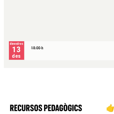
divendres
13
18:00 h
des