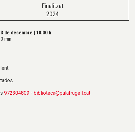
Finalitzat
2024
13 de desembre
|
18:00 h
0 min
lent
itades.
ns
972304809
-
biblioteca@palafrugell.cat