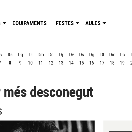
S
EQUIPAMENTS
FESTES
AULES
v
Ds
Dg
Dl
Dm
Dc
Dj
Dv
Ds
Dg
Dl
Dm
Dc
7
8
9
10
11
12
13
14
15
16
17
18
19
t
 d'agost
s 6 d'agost
Divendres 7 d'agost
Dissabte 8 d'agost
Diumenge 9 d'agost
Dilluns 10 d'agost
Dimarts 11 d'agost
Dimecres 12 d'agost
Dijous 13 d'agost
Divendres 14 d'agost
Dissabte 15 d'agost
Diumenge 16 d'agost
Dilluns 17 d'ago
Dimarts 18
Dime
er més desconegut
s