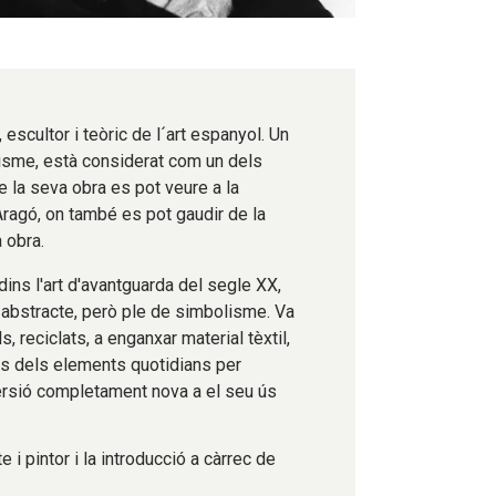
escultor i teòric de l´art espanyol. Un
lisme, està considerat com un dels
 la seva obra es pot veure a la
Aragó,
on també es pot gaudir de la
 obra.
dins l'art d'avantguarda del segle XX,
l abstracte, però ple de simbolisme. Va
s, reciclats, a enganxar material tèxtil,
lts dels elements quotidians per
versió completament nova a el seu ús
i pintor i la introducció a càrrec de