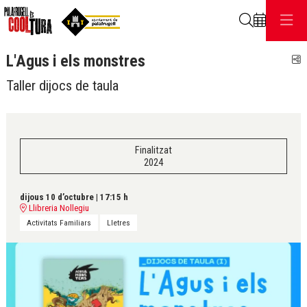
Cerca
L'Agus i els monstres
C
Taller dijocs de taula
Finalitzat
2024
dijous 10 d’octubre
|
17:15 h
Llibreria Nollegiu
Activitats Familiars
Lletres