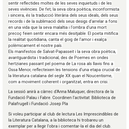
sentir reflectides moltes de les seves inquietuds i de les
seves vivències. De fet, la seva obra poètica, inconformista
i sincera, és la traducció literària dels seus ideals, dels seus
records i de la sublimació dels seus desigs d'arrelar a fons
en una vida que la seva malaltia i l'ombra d'una mort
precoç feien sentir encara més desitjable. El poeta mitifica
la realitat quotidiana, canta el goig de l'amor i exalça
polèmicament el nostre país.
Els manifestos de Salvat-Papasseit i la seva obra poètica, 
avantguardista i tradicional, des de Poemes en ondes 
hertzianes passant pel poema de La rosa als llavis fins a 
Ossa Menor, reflecteixen les tensions d'una etapa crucial de 
la literatura catalana del segle XX quan el Noucentisme, 
com a moviment coherent i organitzat, entra en crisi.
La sessió anirà a càrrec d'Anna Maluquer, directora de la
Fundació Palau i Fabre. Coordinen l'activitat: Biblioteca de
Palafrugell i Fundació Josep Pla
Si voleu participar al club de lectura Les Imprescindibles de
la Literatura Catalana, a la biblioteca hi trobareu un
exemplar per a llegir l'obra i comentar-la el dia del club.