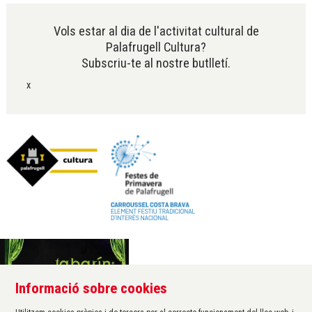
Vols estar al dia de l'activitat cultural de
Palafrugell Cultura?
Subscriu-te al nostre butlletí.
x
Informació sobre cookies
Àrea de cultura de l'Ajuntament de Palafrugell
Carrer Santa Margarida, 1