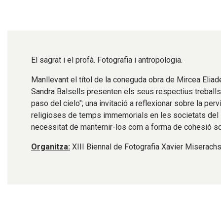
Diapositiva 1 de 1
El sagrat i el profà. Fotografia i antropologia.
Manllevant el títol de la coneguda obra de Mircea Elia
Sandra Balsells presenten els seus respectius treballs f
paso del cielo"; una invitació a reflexionar sobre la per
religioses de temps immemorials en les societats del se
necessitat de manternir-los com a forma de cohesió soci
Organitza:
XIII Biennal de Fotografia Xavier Miserachs