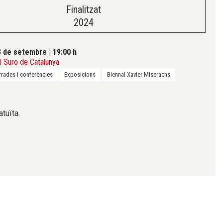
Finalitzat
2024
8 de setembre
|
19:00 h
 Suro de Catalunya
rrades i conferències
Exposicions
Biennal Xavier Miserachs
atuïta.