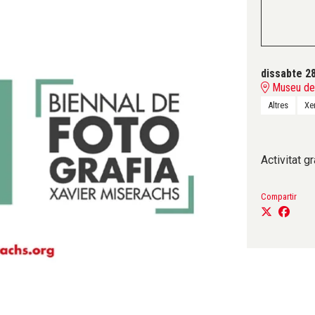
dissabte 2
Museu del
Altres
Xe
Activitat gr
Compartir