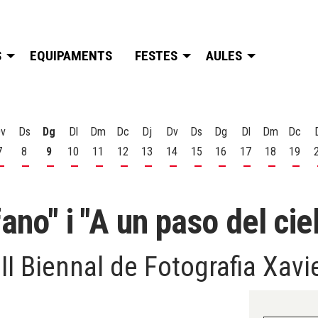
S
EQUIPAMENTS
FESTES
AULES
v
Ds
Dg
Dl
Dm
Dc
Dj
Dv
Ds
Dg
Dl
Dm
Dc
7
8
9
10
11
12
13
14
15
16
17
18
19
t
 d'agost
s 6 d'agost
Divendres 7 d'agost
Dissabte 8 d'agost
Diumenge 9 d'agost
Dilluns 10 d'agost
Dimarts 11 d'agost
Dimecres 12 d'agost
Dijous 13 d'agost
Divendres 14 d'agost
Dissabte 15 d'agost
Diumenge 16 d'agost
Dilluns 17 d'ago
Dimarts 18
Dime
ano" i "A un paso del cie
II Biennal de Fotografia Xav