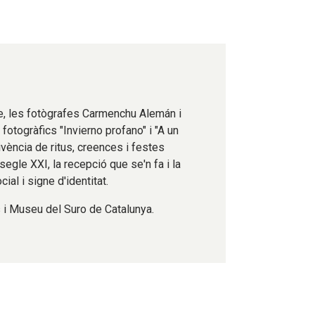
de, les fotògrafes Carmenchu Alemán i
otogràfics "Invierno profano" i "A un
vivència de ritus, creences i festes
gle XXI, la recepció que se'n fa i la
al i signe d'identitat.
 i Museu del Suro de Catalunya.