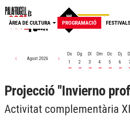
ÀREA DE CULTURA
PROGRAMACIÓ
FESTIVAL
Ds
Dg
Dl
Dm
Dc
Dj
D
Agost 2026
1
2
3
4
5
6
Dissabte 1 d'agost
Diumenge 2 d'agost
Dilluns 3 d'agost
Dimarts 4 d'agos
Dimecres 5
Dijou
Projecció "Invierno prof
Activitat complementària XI