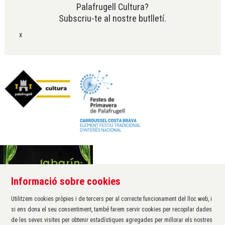
Palafrugell Cultura?
Subscriu-te al nostre butlletí.
x
Informació sobre cookies
Àrea de cultura de l'Ajuntament de Palafrugell
Carrer Santa Margarida, 1
Utilitzem cookies pròpies i de tercers per al correcte funcionament del lloc web, i
17200 Palafrugell
si ens dona el seu consentiment, també farem servir cookies per recopilar dades
972 611 172 ·
cultura@palafrugell.cat
de les seves visites per obtenir estadístiques agregades per millorar els nostres