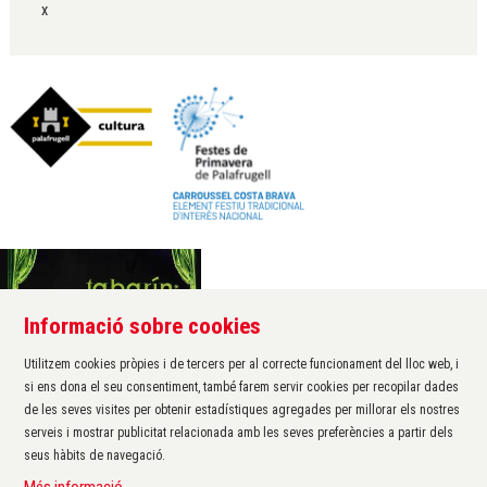
x
Informació sobre cookies
Àrea de cultura de l'Ajuntament de Palafrugell
Carrer Santa Margarida, 1
Utilitzem cookies pròpies i de tercers per al correcte funcionament del lloc web, i
17200 Palafrugell
si ens dona el seu consentiment, també farem servir cookies per recopilar dades
972 611 172 ·
cultura@palafrugell.cat
de les seves visites per obtenir estadístiques agregades per millorar els nostres
serveis i mostrar publicitat relacionada amb les seves preferències a partir dels
seus hàbits de navegació.
Sitemap
|
Avís Legal
|
Ús de Cookies
|
Contactar
|