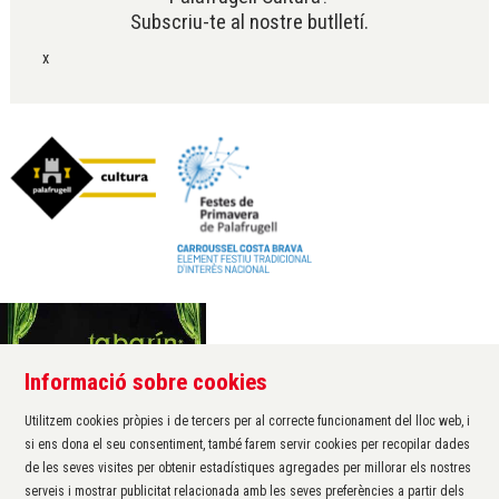
Subscriu-te al nostre butlletí.
x
Informació sobre cookies
Àrea de cultura de l'Ajuntament de Palafrugell
Carrer Santa Margarida, 1
Utilitzem cookies pròpies i de tercers per al correcte funcionament del lloc web, i
17200 Palafrugell
si ens dona el seu consentiment, també farem servir cookies per recopilar dades
972 611 172 ·
cultura@palafrugell.cat
de les seves visites per obtenir estadístiques agregades per millorar els nostres
serveis i mostrar publicitat relacionada amb les seves preferències a partir dels