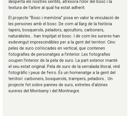
desperta els nostres sentits, atresora l’olor del bosc i la
textura de l’arbre al qual ha estat adherit.
El projecte “Bosc i memòria” posa en valor la vinculació de
les persones amb el bosc. De com al llarg de la història
tapers, bosquerols, peladors, apicultors, carboners,
naturalistes… han trepitjat el bosc. I de com les sureres han
esdevingut imprescindibles per a la gent del territori. Cinc
peles de suro col·locades en vertical, que contenen
fotografies de personatges a l’interior. Les fotografies
ocupen l’interior de la pela de suro. La part exterior manté
el seu estat original. Pela de suro de la serralada litoral, vinil
fotogràfic i peus de ferro. És un homenatge a la gent del
territori: carboners, bosquerols, trampers, peladors… Un
projecte fet sobre pannes de suro, extretes d’alzines
sureres del Montseny i del Montnegre.