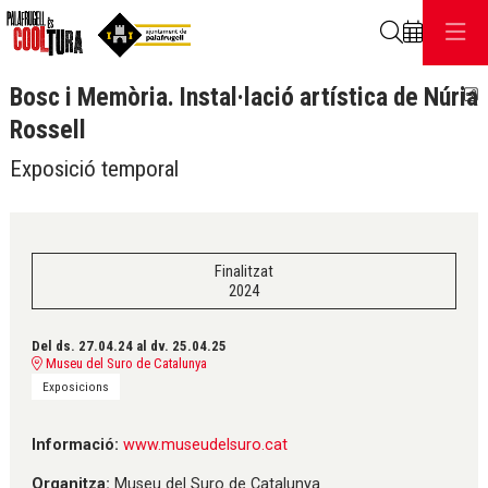
Cerca
Bosc i Memòria. Instal·lació artística de Núria
C
Rossell
Exposició temporal
Finalitzat
2024
Del ds. 27.04.24
al dv. 25.04.25
Museu del Suro de Catalunya
Exposicions
Informació:
www.museudelsuro.cat
Organitza:
Museu del Suro de Catalunya