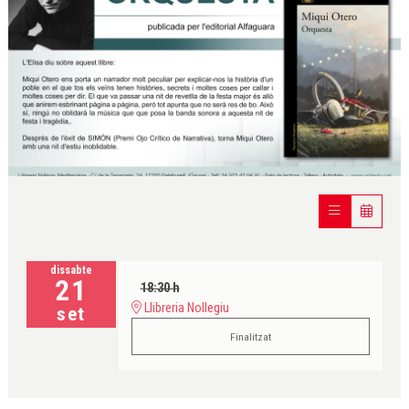
Diapositiva 1 de 1
dissabte
21
18:30 h
Llibreria Nollegiu
set
Finalitzat