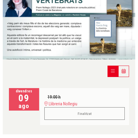
Diapositiva 1 de 1
divendres
09
19:00 h
Llibreria Nollegiu
ago
Finalitzat