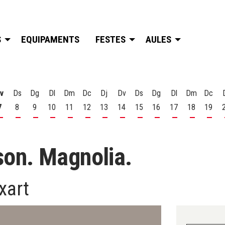
S
EQUIPAMENTS
FESTES
AULES
v
Ds
Dg
Dl
Dm
Dc
Dj
Dv
Ds
Dg
Dl
Dm
Dc
7
8
9
10
11
12
13
14
15
16
17
18
19
t
 d'agost
s 6 d'agost
Divendres 7 d'agost
Dissabte 8 d'agost
Diumenge 9 d'agost
Dilluns 10 d'agost
Dimarts 11 d'agost
Dimecres 12 d'agost
Dijous 13 d'agost
Divendres 14 d'agost
Dissabte 15 d'agost
Diumenge 16 d'agost
Dilluns 17 d'ago
Dimarts 18
Dime
on. Magnolia.
xart