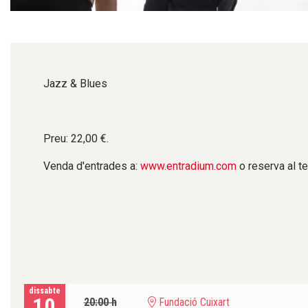
Diapositiva 1 de 1
Jazz & Blues
Preu: 22,00 €.
Venda d'entrades a:
www.entradium.com
o reserva al te
dissabte
10
20:00 h
Fundació Cuixart