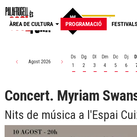
ÀREA DE CULTURA
PROGRAMACIÓ
FESTIVAL
Ds
Dg
Dl
Dm
Dc
Dj
D
Agost 2026
1
2
3
4
5
6
Dissabte 1 d'agost
Diumenge 2 d'agost
Dilluns 3 d'agost
Dimarts 4 d'agos
Dimecres 5
Dijou
Concert. Myriam Swans
Nits de música a l'Espai Cui