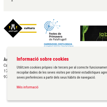
x
Informació sobre cookies
Àrea de cultura de l'Ajuntament de Palafrugell
Carrer Santa Margarida, 1
Utilitzem cookies pròpies i de tercers per al correcte funcionamen
17200 Palafrugell
recopilar dades de les seves visites per obtenir estadístiques agre
972 611 172 ·
cultura@palafrugell.cat
seves preferències a partir dels seus hàbits de navegació.
Més informació