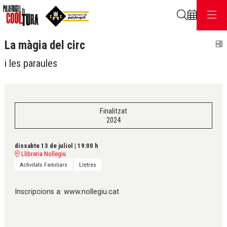
Cerca
La màgia del circ
C
i les paraules
Finalitzat
2024
dissabte 13 de juliol
|
19:00 h
Llibreria Nollegiu
Activitats Familiars
Lletres
Inscripcions a: www.nollegiu.cat