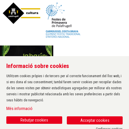
Informació sobre cookies
Àrea de cultura de l'Ajuntament de Palafrugell
Carrer Santa Margarida, 1
Utilitzem cookies pròpies i de tercers per al correcte funcionament del lloc web, i
17200 Palafrugell
si ens dona el seu consentiment, també farem servir cookies per recopilar dades
972 611 172 ·
cultura@palafrugell.cat
de les seves visites per obtenir estadístiques agregades per millorar els nostres
serveis i mostrar publicitat relacionada amb les seves preferències a partir dels
seus hàbits de navegació.
Sitemap
|
Avís Legal
|
Ús de Cookies
|
Contactar
|
Més informació
Protecció de dades
|
Accessibilitat
Rebutjar cookies
Acceptar cookies