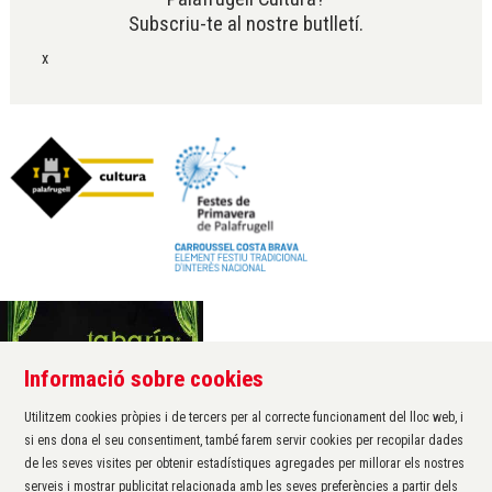
Subscriu-te al nostre butlletí.
x
Informació sobre cookies
Àrea de cultura de l'Ajuntament de Palafrugell
Carrer Santa Margarida, 1
Utilitzem cookies pròpies i de tercers per al correcte funcionament del lloc web, i
17200 Palafrugell
si ens dona el seu consentiment, també farem servir cookies per recopilar dades
972 611 172 ·
cultura@palafrugell.cat
de les seves visites per obtenir estadístiques agregades per millorar els nostres
serveis i mostrar publicitat relacionada amb les seves preferències a partir dels