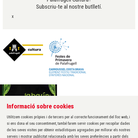
Subscriu-te al nostre butlletí.
x
Informació sobre cookies
Àrea de cultura de l'Ajuntament de Palafrugell
Carrer Santa Margarida, 1
Utilitzem cookies pròpies i de tercers per al correcte funcionament del lloc web, i
17200 Palafrugell
si ens dona el seu consentiment, també farem servir cookies per recopilar dades
972 611 172 ·
cultura@palafrugell.cat
de les seves visites per obtenir estadístiques agregades per millorar els nostres
serveis i mostrar publicitat relacionada amb les seves preferències a partir dels