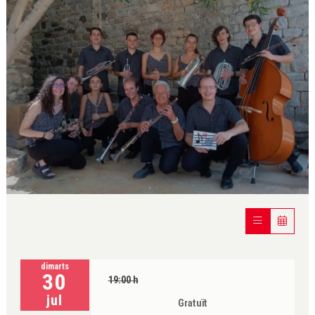
Diapositiva 1 de 1
dimarts
30
19:00 h
jul
Gratuït