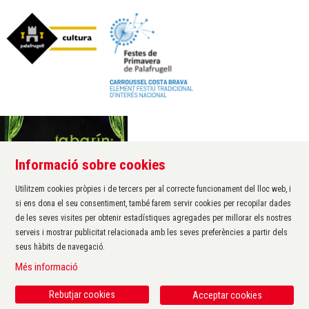
Informació sobre cookies
Àrea de cultura de l'Ajuntament de Palafrugell
Carrer Santa Margarida, 1
Utilitzem cookies pròpies i de tercers per al correcte funcionament del lloc web, i
17200 Palafrugell
si ens dona el seu consentiment, també farem servir cookies per recopilar dades
972 611 172 ·
cultura@palafrugell.cat
de les seves visites per obtenir estadístiques agregades per millorar els nostres
serveis i mostrar publicitat relacionada amb les seves preferències a partir dels
seus hàbits de navegació.
Sitemap
|
Avís Legal
|
Ús de Cookies
|
Contactar
|
Més informació
Protecció de dades
|
Accessibilitat
Rebutjar cookies
Acceptar cookies