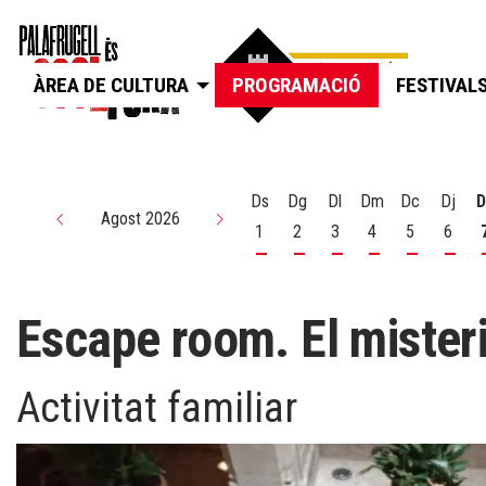
ÀREA DE CULTURA
PROGRAMACIÓ
FESTIVAL
Ds
Dg
Dl
Dm
Dc
Dj
D
Agost 2026
1
2
3
4
5
6
Dissabte 1 d'agost
Diumenge 2 d'agost
Dilluns 3 d'agost
Dimarts 4 d'agos
Dimecres 5
Dijou
Escape room. El mister
Activitat familiar