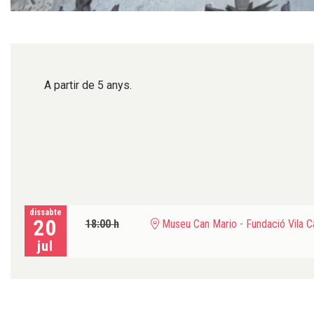
Diapositiva 1 de 1
A partir de 5 anys.
dissabte
20
18:00 h
Museu Can Mario - Fundació Vila C
jul