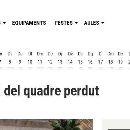
S
EQUIPAMENTS
FESTES
AULES
v
Ds
Dg
Dl
Dm
Dc
Dj
Dv
Ds
Dg
Dl
Dm
Dc
7
8
9
10
11
12
13
14
15
16
17
18
19
t
 d'agost
s 6 d'agost
Divendres 7 d'agost
Dissabte 8 d'agost
Diumenge 9 d'agost
Dilluns 10 d'agost
Dimarts 11 d'agost
Dimecres 12 d'agost
Dijous 13 d'agost
Divendres 14 d'agost
Dissabte 15 d'agost
Diumenge 16 d'agost
Dilluns 17 d'ago
Dimarts 18
Dime
i del quadre perdut