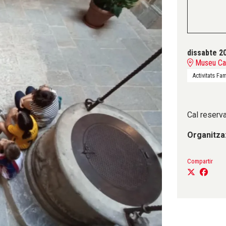
dissabte 20
Museu Can
Activitats Fam
Cal reserva
Organitza
Compartir