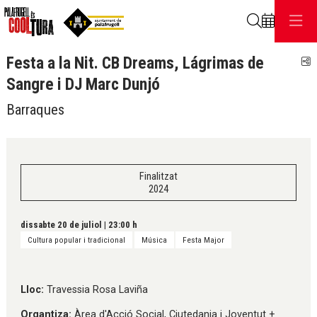
Cerca
Festa a la Nit. CB Dreams, Lágrimas de
C
Sangre i DJ Marc Dunjó
Barraques
Finalitzat
2024
dissabte 20 de juliol
|
23:00 h
Cultura popular i tradicional
Música
Festa Major
Lloc:
Travessia Rosa Laviña
Organtiza:
Àrea d'Acció Social, Ciutedania i Joventut +