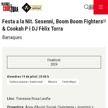
Cerca
Festa a la Nit. Sexenni, Boom Boom Fighters
C
& Cookah P i DJ Fèlix Torra
Barraques
Finalitzat
2024
divendres 19 de juliol
|
23:00 h
Cultura popular i tradicional
Música
Festa Major
Lloc:
Travessia Rosa Laviña
Organtiza:
Àrea d'Acció Social, Ciutedania i Joventut +