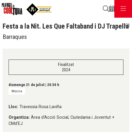
Cerca
Festa a la Nit. Les Que Faltaband i DJ Trapella
C
Barraques
Finalitzat
2024
diumenge 21 de juliol
|
20:30 h
Música
Lloc:
Travessia Rosa Laviña
Organtiza:
Àrea d'Acció Social, Ciutedania i Joventut +
CMd'EJ