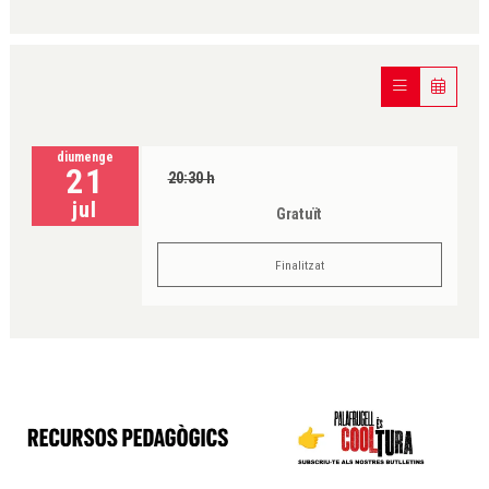
diumenge
21
20:30 h
jul
Gratuït
Finalitzat