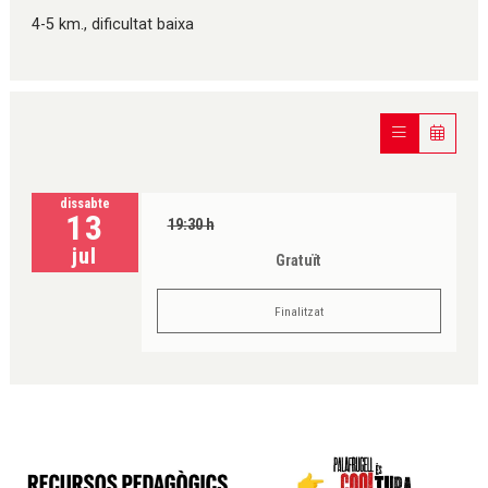
4-5 km., dificultat baixa
dissabte
13
19:30 h
jul
Gratuït
Finalitzat