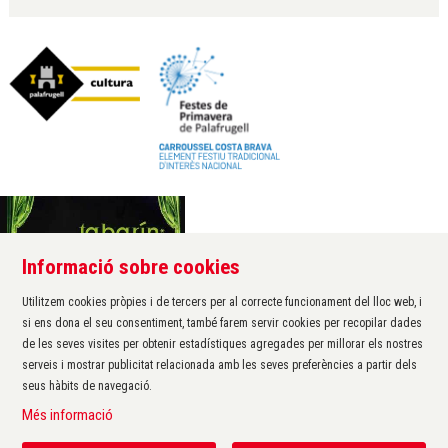
Informació sobre cookies
Àrea de cultura de l'Ajuntament de Palafrugell
Carrer Santa Margarida, 1
Utilitzem cookies pròpies i de tercers per al correcte funcionament del lloc web, i
17200 Palafrugell
si ens dona el seu consentiment, també farem servir cookies per recopilar dades
972 611 172 ·
cultura@palafrugell.cat
de les seves visites per obtenir estadístiques agregades per millorar els nostres
serveis i mostrar publicitat relacionada amb les seves preferències a partir dels
seus hàbits de navegació.
Sitemap
|
Avís Legal
|
Ús de Cookies
|
Contactar
|
Més informació
Protecció de dades
|
Accessibilitat