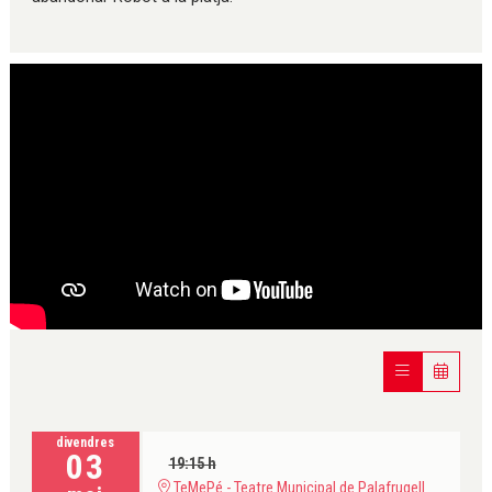
divendres
03
19:15 h
TeMePé - Teatre Municipal de Palafrugell