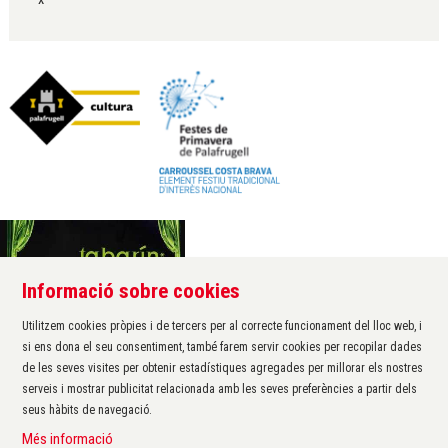
Informació sobre cookies
Àrea de cultura de l'Ajuntament de Palafrugell
Carrer Santa Margarida, 1
Utilitzem cookies pròpies i de tercers per al correcte funcionament del lloc web, i
17200 Palafrugell
si ens dona el seu consentiment, també farem servir cookies per recopilar dades
972 611 172 ·
cultura@palafrugell.cat
de les seves visites per obtenir estadístiques agregades per millorar els nostres
serveis i mostrar publicitat relacionada amb les seves preferències a partir dels
seus hàbits de navegació.
Sitemap
|
Avís Legal
|
Ús de Cookies
|
Contactar
|
Més informació