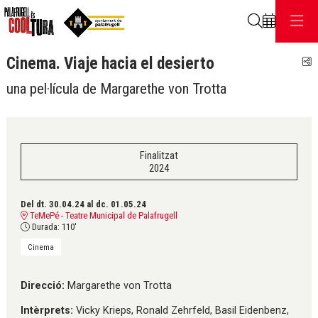
Cerca
Cinema. Viaje hacia el desierto
C
una pel·lícula de Margarethe von Trotta
Finalitzat
2024
Del dt. 30.04.24
al dc. 01.05.24
TeMePé - Teatre Municipal de Palafrugell
Durada:
110'
Cinema
Direcció:
Margarethe von Trotta
Intèrprets:
Vicky Krieps, Ronald Zehrfeld, Basil Eidenbenz,