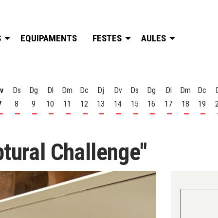
S
EQUIPAMENTS
FESTES
AULES
v
Ds
Dg
Dl
Dm
Dc
Dj
Dv
Ds
Dg
Dl
Dm
Dc
7
8
9
10
11
12
13
14
15
16
17
18
19
t
 d'agost
s 6 d'agost
Divendres 7 d'agost
Dissabte 8 d'agost
Diumenge 9 d'agost
Dilluns 10 d'agost
Dimarts 11 d'agost
Dimecres 12 d'agost
Dijous 13 d'agost
Divendres 14 d'agost
Dissabte 15 d'agost
Diumenge 16 d'agost
Dilluns 17 d'ago
Dimarts 18
Dime
ptural Challenge"