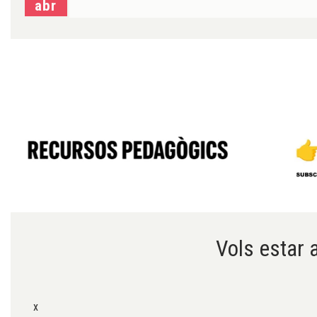
abr
Diapositiva 1 de 6
Vols estar a
x