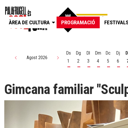
ÀREA DE CULTURA
PROGRAMACIÓ
FESTIVAL
Ds
Dg
Dl
Dm
Dc
Dj
D
Agost 2026
1
2
3
4
5
6
Dissabte 1 d'agost
Diumenge 2 d'agost
Dilluns 3 d'agost
Dimarts 4 d'agos
Dimecres 5
Dijou
Gimcana familiar "Scul