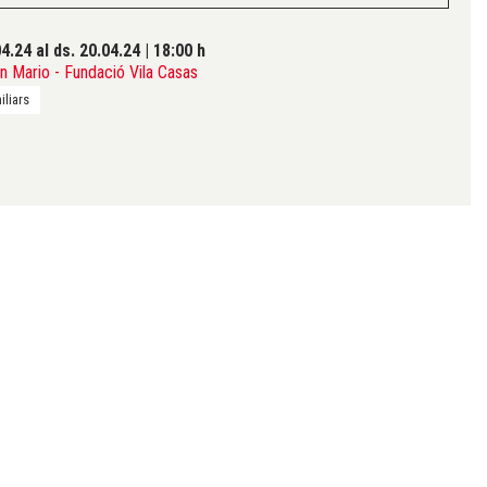
04.24
al ds. 20.04.24
|
18:00 h
 Mario - Fundació Vila Casas
iliars