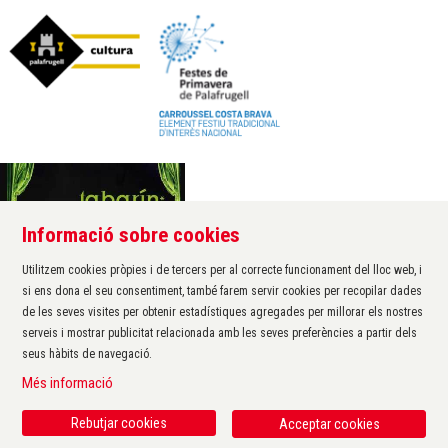
Informació sobre cookies
Àrea de cultura de l'Ajuntament de Palafrugell
Carrer Santa Margarida, 1
Utilitzem cookies pròpies i de tercers per al correcte funcionament del lloc web, i
17200 Palafrugell
si ens dona el seu consentiment, també farem servir cookies per recopilar dades
972 611 172 ·
cultura@palafrugell.cat
de les seves visites per obtenir estadístiques agregades per millorar els nostres
serveis i mostrar publicitat relacionada amb les seves preferències a partir dels
seus hàbits de navegació.
Sitemap
|
Avís Legal
|
Ús de Cookies
|
Contactar
|
Més informació
Protecció de dades
|
Accessibilitat
Rebutjar cookies
Acceptar cookies