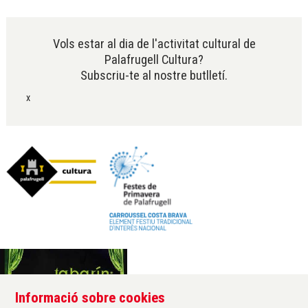
Diapositiva 2 de 6
Vols estar al dia de l'activitat cultural de
Palafrugell Cultura?
Subscriu-te al nostre butlletí.
x
Informació sobre cookies
Àrea de cultura de l'Ajuntament de Palafrugell