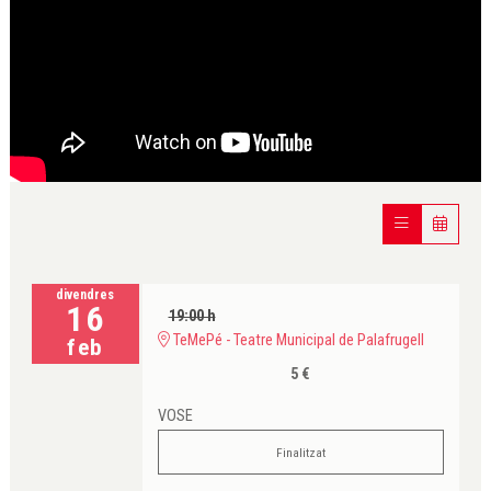
divendres
16
19:00 h
TeMePé - Teatre Municipal de Palafrugell
feb
5 €
VOSE
Finalitzat