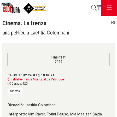
Cerca
Cinema. La trenza
C
una pel·lícula Laetitia Colombani
Finalitzat
2024
Del dv. 16.02.24
al dg. 18.02.24
TeMePé - Teatre Municipal de Palafrugell
Durada:
120'
Cinema
Direcció:
Laetitia Colombani
Intèrprets:
Kim Raver, Fotinì Peluso, Mia Maelzer, Sajda