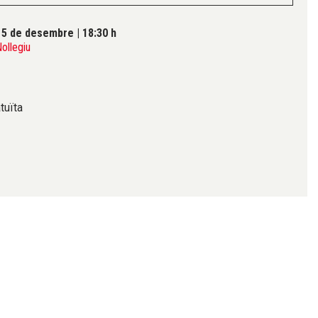
15 de desembre
|
18:30 h
Nollegiu
tuïta