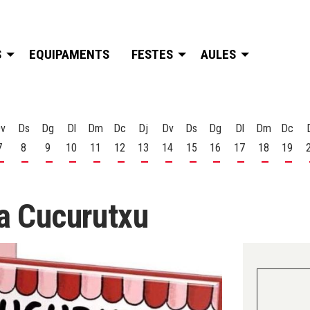
S
EQUIPAMENTS
FESTES
AULES
v
Ds
Dg
Dl
Dm
Dc
Dj
Dv
Ds
Dg
Dl
Dm
Dc
7
8
9
10
11
12
13
14
15
16
17
18
19
t
 d'agost
s 6 d'agost
Divendres 7 d'agost
Dissabte 8 d'agost
Diumenge 9 d'agost
Dilluns 10 d'agost
Dimarts 11 d'agost
Dimecres 12 d'agost
Dijous 13 d'agost
Divendres 14 d'agost
Dissabte 15 d'agost
Diumenge 16 d'agost
Dilluns 17 d'ago
Dimarts 18
Dime
La Cucurutxu