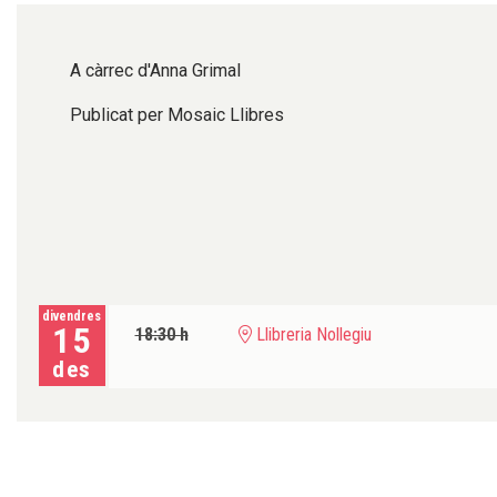
A càrrec d'Anna Grimal
Publicat per Mosaic Llibres
divendres
15
18:30 h
Llibreria Nollegiu
des