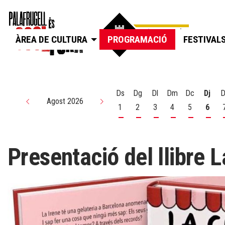
ÀREA DE CULTURA
PROGRAMACIÓ
FESTIVAL
Ds
Dg
Dl
Dm
Dc
Dj
D
Agost 2026
1
2
3
4
5
6
Dissabte 1 d'agost
Diumenge 2 d'agost
Dilluns 3 d'agost
Dimarts 4 d'agos
Dimecres 5
Dijou
Presentació del llibre 