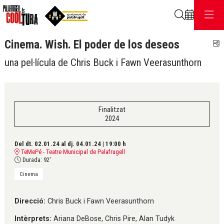
Cerca
Cinema. Wish. El poder de los deseos
C
una pel·lícula de Chris Buck i Fawn Veerasunthorn
Finalitzat
2024
Del dt. 02.01.24
al dj. 04.01.24
|
19:00 h
TeMePé - Teatre Municipal de Palafrugell
Durada:
92'
Cinema
Direcció:
Chris Buck i Fawn Veerasunthorn
Intèrprets:
Ariana DeBose, Chris Pire, Alan Tudyk