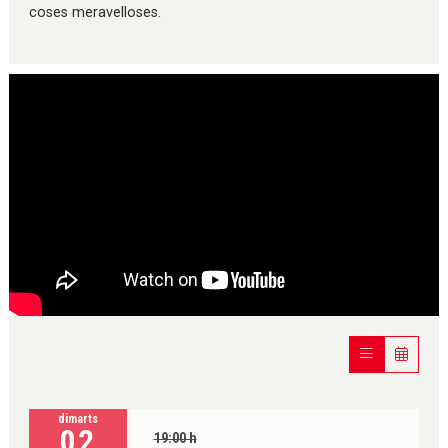
coses meravelloses.
dimarts
02
19:00 h