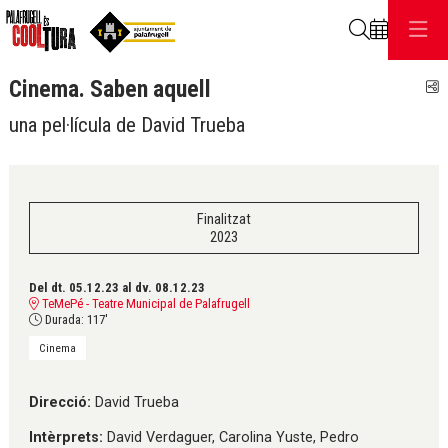
Cerca
Cinema. Saben aquell
C
una pel·lícula de David Trueba
Finalitzat
2023
Del dt. 05.12.23
al dv. 08.12.23
TeMePé - Teatre Municipal de Palafrugell
Durada:
117'
Cinema
Direcció:
David Trueba
Intèrprets:
David Verdaguer, Carolina Yuste, Pedro