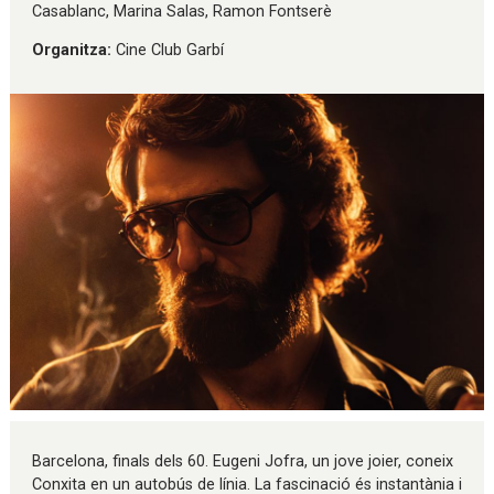
Casablanc, Marina Salas, Ramon Fontserè
Organitza:
Cine Club Garbí
Diapositiva 1 de 1
Barcelona, finals dels 60. Eugeni Jofra, un jove joier, coneix
Conxita en un autobús de línia. La fascinació és instantània i