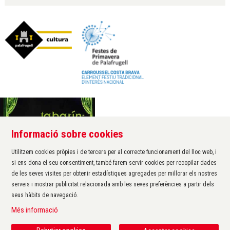
Informació sobre cookies
Àrea de cultura de l'Ajuntament de Palafrugell
Carrer Santa Margarida, 1
Utilitzem cookies pròpies i de tercers per al correcte funcionament del lloc web, i
17200 Palafrugell
si ens dona el seu consentiment, també farem servir cookies per recopilar dades
972 611 172 ·
cultura@palafrugell.cat
de les seves visites per obtenir estadístiques agregades per millorar els nostres
serveis i mostrar publicitat relacionada amb les seves preferències a partir dels
seus hàbits de navegació.
Sitemap
|
Avís Legal
|
Ús de Cookies
|
Contactar
|
Més informació
Protecció de dades
|
Accessibilitat