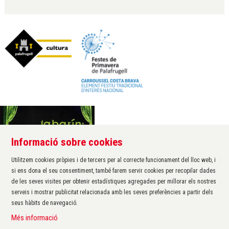
Informació sobre cookies
Àrea de cultura de l'Ajuntament de Palafrugell
Carrer Santa Margarida, 1
Utilitzem cookies pròpies i de tercers per al correcte funcionament del lloc web, i
17200 Palafrugell
si ens dona el seu consentiment, també farem servir cookies per recopilar dades
972 611 172 ·
cultura@palafrugell.cat
de les seves visites per obtenir estadístiques agregades per millorar els nostres
serveis i mostrar publicitat relacionada amb les seves preferències a partir dels
seus hàbits de navegació.
Sitemap
|
Avís Legal
|
Ús de Cookies
|
Contactar
|
Més informació