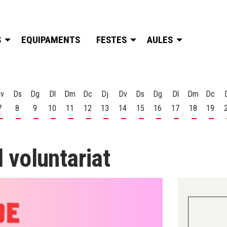
S
EQUIPAMENTS
FESTES
AULES
v
Ds
Dg
Dl
Dm
Dc
Dj
Dv
Ds
Dg
Dl
Dm
Dc
7
8
9
10
11
12
13
14
15
16
17
18
19
t
 d'agost
s 6 d'agost
Divendres 7 d'agost
Dissabte 8 d'agost
Diumenge 9 d'agost
Dilluns 10 d'agost
Dimarts 11 d'agost
Dimecres 12 d'agost
Dijous 13 d'agost
Divendres 14 d'agost
Dissabte 15 d'agost
Diumenge 16 d'agost
Dilluns 17 d'ago
Dimarts 18
Dime
l voluntariat