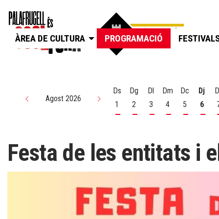
ÀREA DE CULTURA
PROGRAMACIÓ
FESTIVAL
Ds
Dg
Dl
Dm
Dc
Dj
D
Agost 2026
1
2
3
4
5
6
Dissabte 1 d'agost
Diumenge 2 d'agost
Dilluns 3 d'agost
Dimarts 4 d'agos
Dimecres 5
Dijou
Festa de les entitats i e