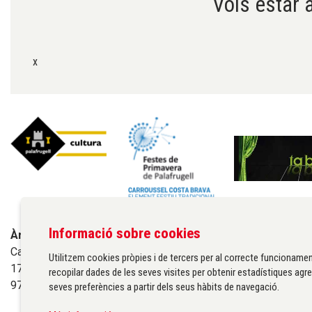
Vols estar a
x
Informació sobre cookies
Àrea de cultura de l'Ajuntament de Palafrugell
Carrer Santa Margarida, 1
Utilitzem cookies pròpies i de tercers per al correcte funcionamen
17200 Palafrugell
recopilar dades de les seves visites per obtenir estadístiques agre
972 611 172 ·
cultura@palafrugell.cat
seves preferències a partir dels seus hàbits de navegació.