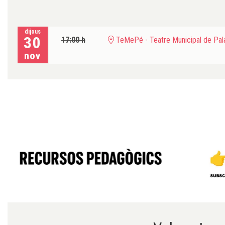
dijous
30
17:00 h
TeMePé - Teatre Municipal de Pala
nov
Diapositiva 1 de 6