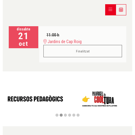
dissabte
21
11:00 h
Jardins de Cap Roig
oct
Finalitzat
Diapositiva 2 de 6