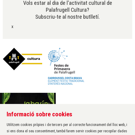
Vols estar al dia de l'activitat cultural de
Palafrugell Cultura?
Subscriu-te al nostre butlletí.
x
Informació sobre cookies
Àrea de cultura de l'Ajuntament de Palafrugell
Carrer Santa Margarida, 1
Utilitzem cookies pròpies i de tercers per al correcte funcionament del lloc web, i
17200 Palafrugell
si ens dona el seu consentiment, també farem servir cookies per recopilar dades
972 611 172 ·
cultura@palafrugell.cat